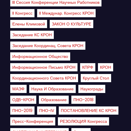
III Сессия Конференции Научных Работников
II Конгресс
II Междунар. Конгресс КРОН
Елены Климовой
ЗАКОН О КУЛЬТУРЕ
Заседание КС КРОН
Заседание Координац. Совета КРОН
Информационное Общество
Информационное Письмо КРОН
КПРФ
КРОН
Координационного Совета КРОН
Круглый Стол
МАЭФ
Наука И Образование
Наукограды
ОДВ-КРОН
Образование
ПНО-2018
ПНО-2019
ПНО-IV
ПОСТАНОВЛЕНИЕ КС КРОН
Пресс-Конференция
РЕЗОЛЮЦИЯ Конгресса