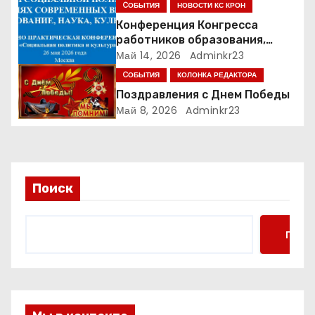
CОБЫТИЯ
НОВОСТИ КС КРОН
а
Конференция Конгресса
работников образования,
п
науки, культуры по
Май 14, 2026
Adminkr23
направлению «Социальная
и
CОБЫТИЯ
КОЛОНКА РЕДАКТОРА
политика и культура» (КРОН
Поздравления с Днем Победы
СПК)
с
Май 8, 2026
Adminkr23
я
м
Поиск
Поис