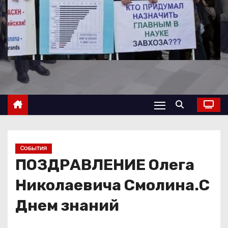
о
м
у
CОБЫТИЯ
ПОЗДРАВЛЕНИЕ Олега
Николаевича Смолина.С
Днем знаний