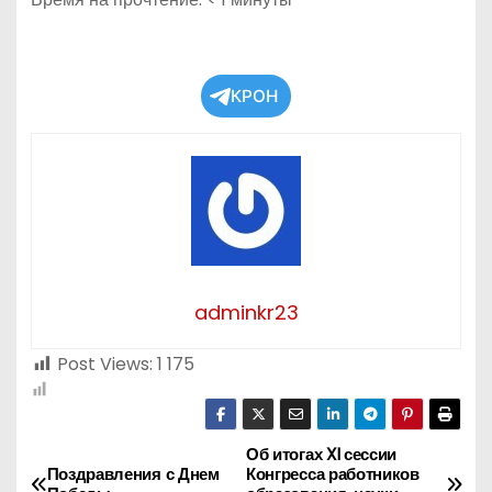
КРОН
adminkr23
Post Views:
1 175
Об итогах XI сессии
Н
Поздравления с Днем
Конгресса работников