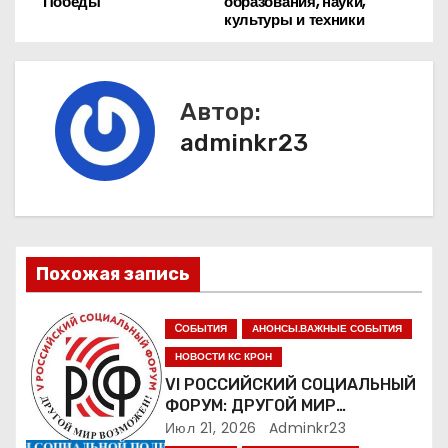
Победы
образования, науки,
а
культуры и техники
в
и
Автор:
г
adminkr23
а
ц
и
Похожая запись
я
CОБЫТИЯ
АНОНСЫ.ВАЖНЫЕ СОБЫТИЯ
п
НОВОСТИ КС КРОН
VI РОССИЙСКИЙ СОЦИАЛЬНЫЙ
о
ФОРУМ: ДРУГОЙ МИР
ВОЗМОЖЕН!
Июл 21, 2026
Adminkr23
з