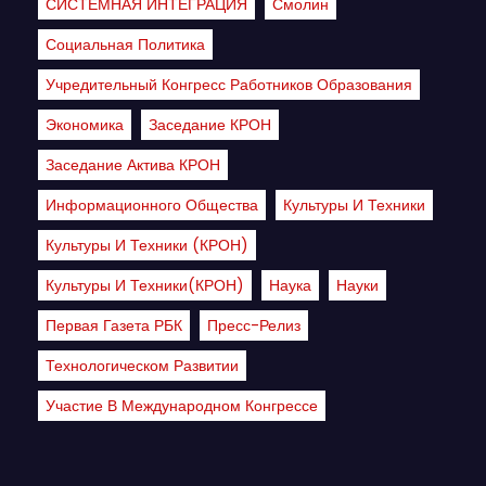
СИСТЕМНАЯ ИНТЕГРАЦИЯ
Смолин
Социальная Политика
Учредительный Конгресс Работников Образования
Экономика
Заседание КРОН
Заседание Актива КРОН
Информационного Общества
Культуры И Техники
Культуры И Техники (КРОН)
Культуры И Техники(КРОН)
Наука
Науки
Первая Газета РБК
Пресс-Релиз
Технологическом Развитии
Участие В Международном Конгрессе