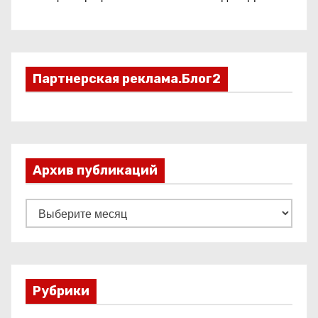
Партнерская реклама.Блог2
Архив публикаций
А
р
х
и
в
Рубрики
п