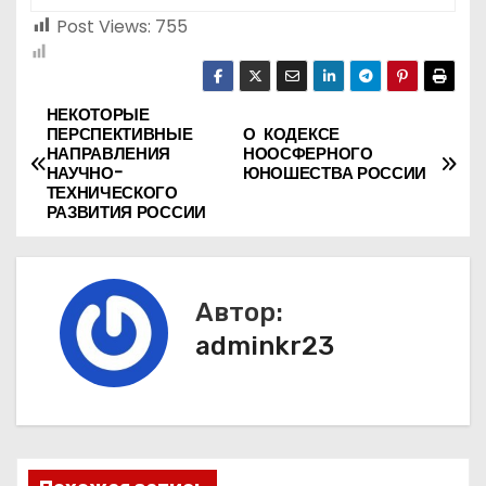
Post Views:
755
НЕКОТОРЫЕ
Н
ПЕРСПЕКТИВНЫЕ
О КОДЕКСЕ
НАПРАВЛЕНИЯ
НООСФЕРНОГО
а
НАУЧНО-
ЮНОШЕСТВА РОССИИ
ТЕХНИЧЕСКОГО
в
РАЗВИТИЯ РОССИИ
и
г
Автор:
adminkr23
а
ц
и