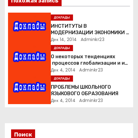
я
Похожая запись
п
ДОКЛАДЫ
о
ИНСТИТУТЫ В
МОДЕРНИЗАЦИИ ЭКОНОМИКИ В
з
КОНТЕКСТЕ ГАРМОНИЗАЦИИ
Дек 14, 2014
Adminkr23
ОБЩЕСТВА
ДОКЛАДЫ
а
О некоторых тенденциях
процессов глобализации и их
п
влияние на образование и
Дек 4, 2014
Adminkr23
культуру
и
ДОКЛАДЫ
ПРОБЛЕМЫ ШКОЛЬНОГО
с
ЯЗЫКОВОГО ОБРАЗОВАНИЯ
Дек 4, 2014
Adminkr23
я
м
Поиск