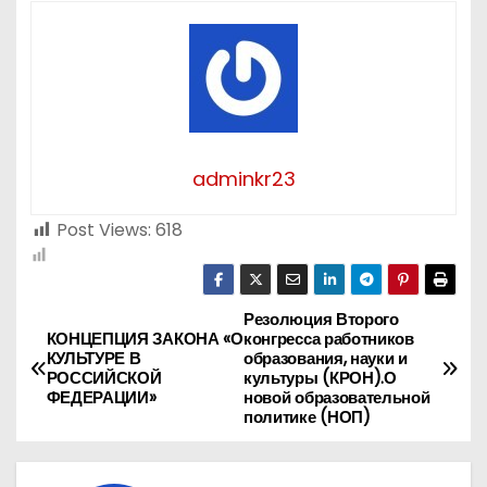
adminkr23
Post Views:
618
Резолюция Второго
Н
КОНЦЕПЦИЯ ЗАКОНА «О
конгресса работников
КУЛЬТУРЕ В
образования, науки и
а
РОССИЙСКОЙ
культуры (КРОН).О
ФЕДЕРАЦИИ»
новой образовательной
в
политике (НОП)
и