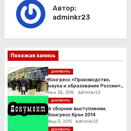
г
Автор:
adminkr23
а
ц
и
я
Похожая запись
п
ДОКУМЕНТЫ
о
Конгресс «Производство,
наука и образование России»
з
-2
Ноя 29, 2015
Adminkr23
ДОКУМЕНТЫ
а
6 сборник выступлении.
Конгресс Крон 2014
п
Мар 5, 2015
Adminkr23
и
ДОКУМЕНТЫ