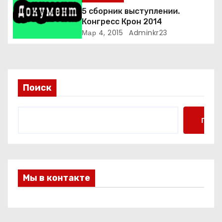
5 сборник выступлении.
с
Конгресс Крон 2014
Мар 4, 2015
Adminkr23
я
м
Поиск
Поис
Мы в контакте