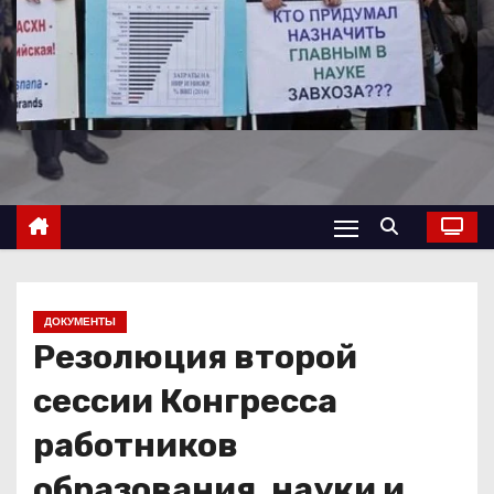
о
м
у
ДОКУМЕНТЫ
Резолюция второй
сессии Конгресса
работников
образования, науки и