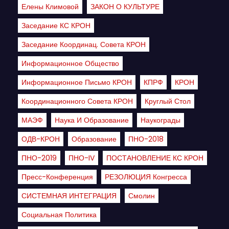
Елены Климовой
ЗАКОН О КУЛЬТУРЕ
Заседание КС КРОН
Заседание Координац. Совета КРОН
Информационное Общество
Информационное Письмо КРОН
КПРФ
КРОН
Координационного Совета КРОН
Круглый Стол
МАЭФ
Наука И Образование
Наукограды
ОДВ-КРОН
Образование
ПНО-2018
ПНО-2019
ПНО-IV
ПОСТАНОВЛЕНИЕ КС КРОН
Пресс-Конференция
РЕЗОЛЮЦИЯ Конгресса
СИСТЕМНАЯ ИНТЕГРАЦИЯ
Смолин
Социальная Политика