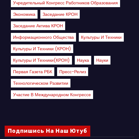
Учредительный Конгресс Работников Образования
Экономика
Заседание КРОН
Заседание Актива КРОН
Информационного Общества
Культуры И Техники
Культуры И Техники (КРОН)
Культуры И Техники(КРОН)
Наука
Науки
Первая Газета РБК
Пресс-Релиз
Технологическом Развитии
Участие В Международном Конгрессе
Подпишись На Наш Ютуб