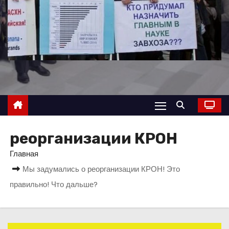
о
м
у
реорганизации КРОН
Главная
Мы задумались о реорганизации КРОН! Это
правильно! Что дальше?