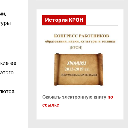
ми,
История КРОН
туры
кие ее
этого
яются.
Cкачать электронную книгу
по
ссылке