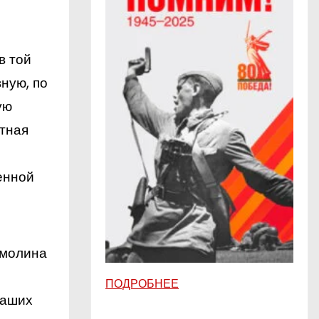
в той
ную, по
ую
атная
енной
Смолина
ПОДРОБНЕЕ
наших