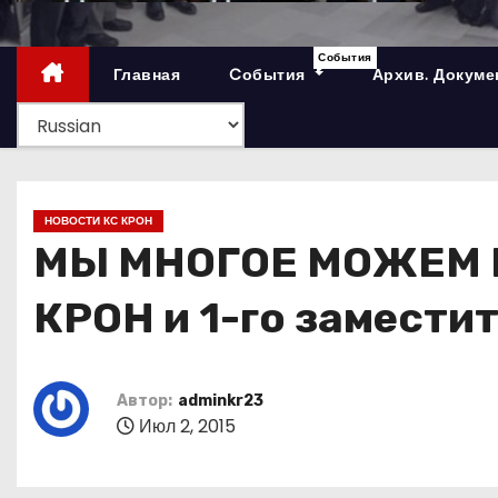
о
м
События
Главная
Cобытия
Архив. Докум
у
НОВОСТИ КС КРОН
МЫ МНОГОЕ МОЖЕМ В
КРОН и 1-го замести
Автор:
adminkr23
Июл 2, 2015