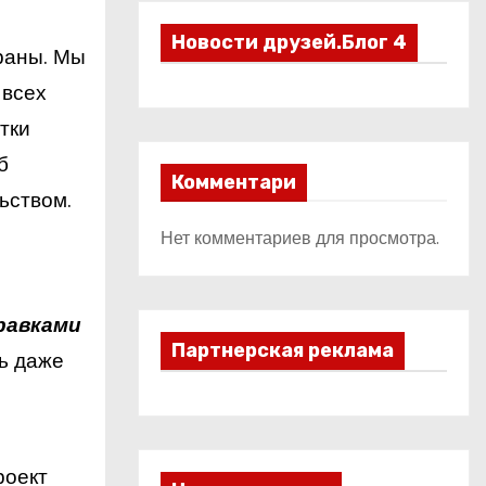
Новости друзей.Блог 4
раны. Мы
 всех
тки
б
Комментари
ьством.
Нет комментариев для просмотра.
равками
Партнерская реклама
ть даже
роект