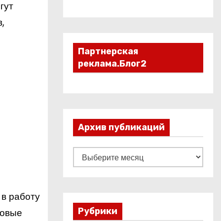
гут
,
Партнерская
реклама.Блог2
Архив публикаций
А
р
х
и
 в работу
в
Рубрики
новые