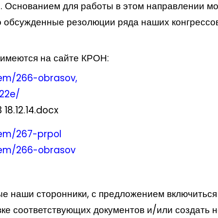
. Основанием для работы в этом направлении мо
 обсужденные резолюции ряда наших конгрессов
 имеются на сайте КРОН:
item/266-obrasov
,
522e/
18.12.14.docx
tem/267-prpol
item/266-obrasov
ые наши сторонники, с предложением включиться
вке соответствующих документов и/или создать 