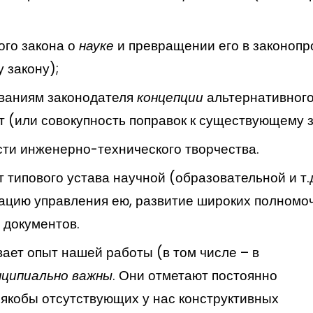
ого закона о
науке
и превращении его в законопр
 закону);
ваниям законодателя
концепции
альтернативного
т (или совокупность поправок к существующему з
сти инженерно-технического творчества.
т типового устава научной (образовательной и т.д
ацию управления ею, развитие широких полномо
 документов.
вает опыт нашей работы (в том числе – в
нципиально важны
. Они отметают постоянно
якобы отсутствующих у нас конструктивных