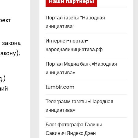
Наши партнеры
Портал газеты “Народная
оект
инициатива”
Интернет-портал-
 закона
народнаяинициатива.рф
акону);
Портал Медиа банк «Народная
инициатива»
.)
tumblr.com
чий
Телеграмм газеты «Народная
инициатива»
Блог фотографа Галины
Савинич.Яндекс Дзен