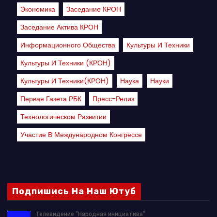
Экономика
Заседание КРОН
Заседание Актива КРОН
Информационного Общества
Культуры И Техники
Культуры И Техники (КРОН)
Культуры И Техники(КРОН)
Наука
Науки
Первая Газета РБК
Пресс-Релиз
Технологическом Развитии
Участие В Международном Конгрессе
Подпишись На Наш Ютуб