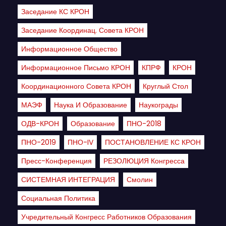
Заседание КС КРОН
Заседание Координац. Совета КРОН
Информационное Общество
Информационное Письмо КРОН
КПРФ
КРОН
Координационного Совета КРОН
Круглый Стол
МАЭФ
Наука И Образование
Наукограды
ОДВ-КРОН
Образование
ПНО-2018
ПНО-2019
ПНО-IV
ПОСТАНОВЛЕНИЕ КС КРОН
Пресс-Конференция
РЕЗОЛЮЦИЯ Конгресса
СИСТЕМНАЯ ИНТЕГРАЦИЯ
Смолин
Социальная Политика
Учредительный Конгресс Работников Образования