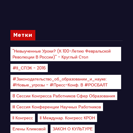
Метки
"Невыученные Уроки? (К 100-Летию Февральской
Революции В России)" - Круглый Стол
#II_СПЭК - 2016
#Законодательство_об_образовании_и_науке:
#новые_угрозы - #пресс-Конф. В #РОСБАЛТ
8 Сессии Конгресса Работников Сфер Образования
III Сессия Конференции Научных Работников
II Конгресс
II Междунар. Конгресс КРОН
Елены Климовой
ЗАКОН О КУЛЬТУРЕ