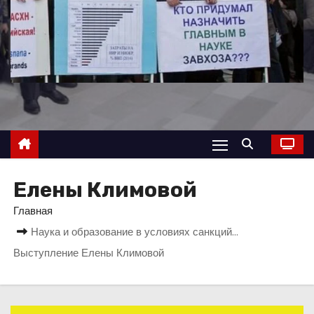
о
м
у
Елены Климовой
Главная
Наука и образование в условиях санкций…
Выступление Елены Климовой